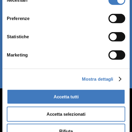
Necessari
Iscriviti alla newsletter
del
consenso
per non perderti i nostri
Preferenze
eventi
Statistiche
Iscriviti alla Newsletter
Marketing
Mostra dettagli
Accetta tutti
Accetta selezionati
Rifiuta