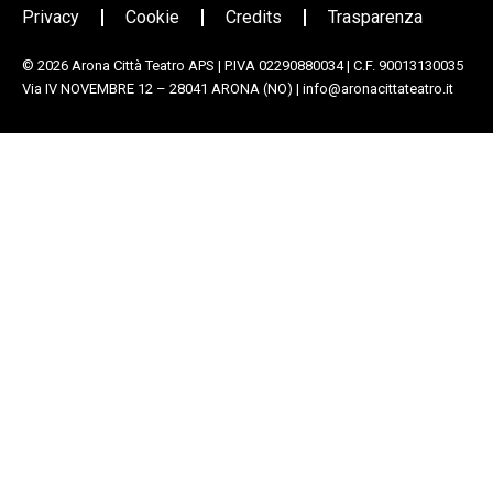
Privacy
Cookie
Credits
Trasparenza
© 2026
Arona Città Teatro APS
| P.IVA 02290880034 | C.F. 90013130035
Via IV NOVEMBRE 12 – 28041 ARONA (NO) | info@aronacittateatro.it