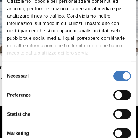
Utilizziamo i cookie per personalizzare contenuti ed
annunci, per fornire funzionalità dei social media e per
analizzare il nostro traffico. Condividiamo inoltre
informazioni sul modo in cui utilizzi il nostro sito con i
nostri partner che si occupano di analisi dei dati web,
pubblicità e social media, i quali potrebbero combinarle
con altre informazioni che hai fornito loro o che hanno
raccolto dal tuo utilizzo dei loro servizi.
04.09
05.09
Teatro sull'acqua
Selezione
Una barca di storie
Necessari
del
consenso
Preferenze
Statistiche
Marketing