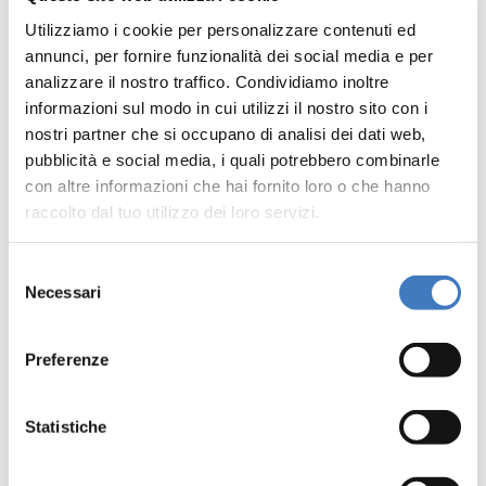
Giovedì 03.09
| ore 19:00
Utilizziamo i cookie per personalizzare contenuti ed
venerdì 04.09
| ore 19:00
annunci, per fornire funzionalità dei social media e per
Sabato 05.09
| ore 16:00
analizzare il nostro traffico. Condividiamo inoltre
Domenica 06.09 | ore 16:00
informazioni sul modo in cui utilizzi il nostro sito con i
nostri partner che si occupano di analisi dei dati web,
Durata: 60 min
pubblicità e social media, i quali potrebbero combinarle
con altre informazioni che hai fornito loro o che hanno
raccolto dal tuo utilizzo dei loro servizi.
Selezione
Lungolago | Partenza da Largo Vidale
Necessari
del
consenso
Età: tutti
Preferenze
Biglietto: ingresso gratuito
Statistiche