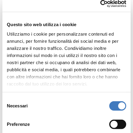
Lido di Arona | Corso Europa, 6
Età: 16+
Questo sito web utilizza i cookie
Utilizziamo i cookie per personalizzare contenuti ed
Biglietto:
12€ - 16€
annunci, per fornire funzionalità dei social media e per
analizzare il nostro traffico. Condividiamo inoltre
informazioni sul modo in cui utilizzi il nostro sito con i
nostri partner che si occupano di analisi dei dati web,
pubblicità e social media, i quali potrebbero combinarle
Acquista il biglietto
con altre informazioni che hai fornito loro o che hanno
raccolto dal tuo utilizzo dei loro servizi.
Abbonamento spettacoli Lido
Selezione
Necessari
del
consenso
Preferenze