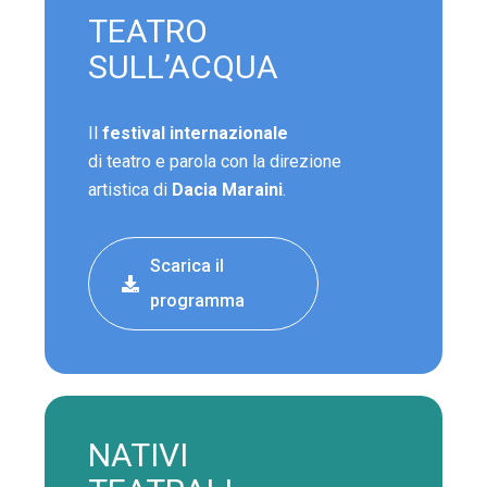
TEATRO
SULL’ACQUA
Il
festival internazionale
di teatro e parola con la direzione
artistica di
Dacia Maraini
.
Scarica il
programma
NATIVI