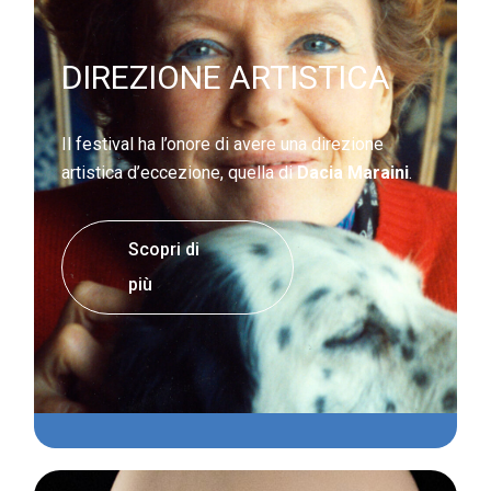
DIREZIONE ARTISTICA
Il festival ha l’onore di avere una direzione
artistica d’eccezione, quella di
Dacia Maraini
.
Scopri di
più