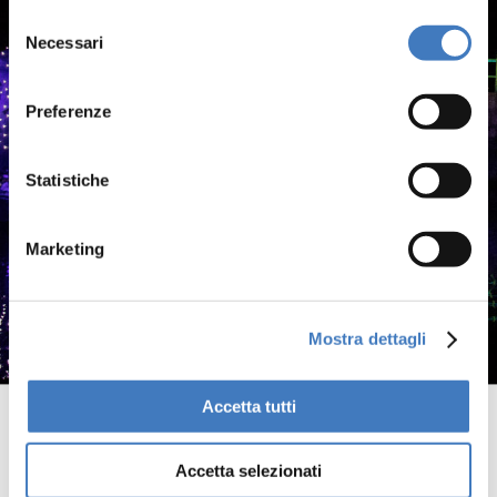
Selezione
Necessari
del
Tutti gli anni a settembre una settimana di festival
consenso
internazionale di teatro e parola che inonda la
città di Arona con la direzione artistica di Dacia
Preferenze
Maraini.
Statistiche
29.08.2026
dal
al
Marketing
06.09.2026
Mostra dettagli
Accetta tutti
Accetta selezionati