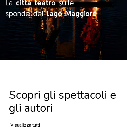
La
città teatro
sulle
sponde del
Lago Maggiore
Scopri gli spettacoli e
gli autori
Visualizza tutti